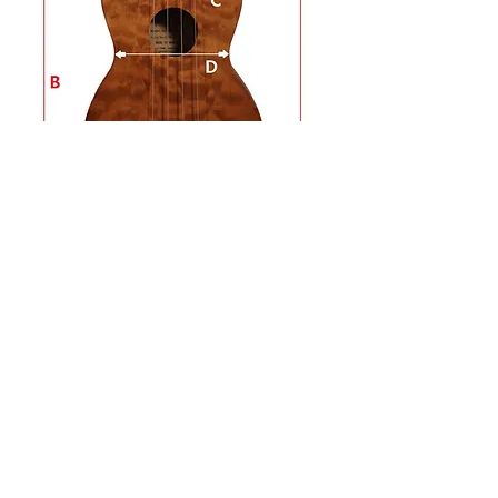
MEASUREMENT
* A : 610mm
* B : 270mm
* C : 137mm
* D : 120mm
* E : 190mm