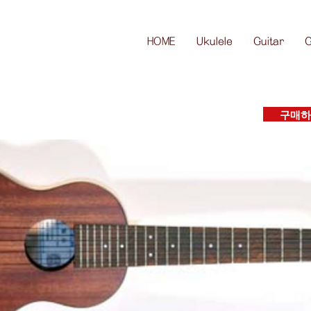
HOME
Ukulele
Guitar
G
구매하