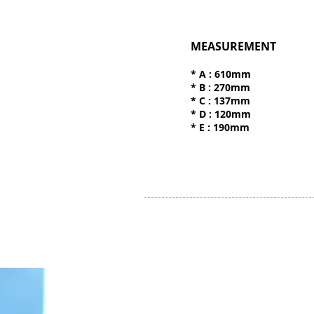
MEASUREMENT
* A : 610mm
* B : 270mm
* C : 137mm
* D : 120mm
* E : 190mm