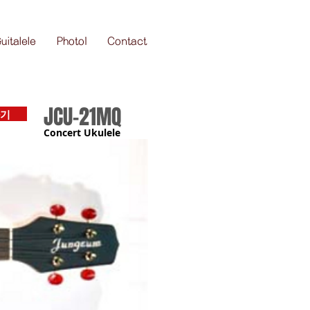
uitalele
Photo1
Contact
JCU-21MQ
기
Concert Ukulele