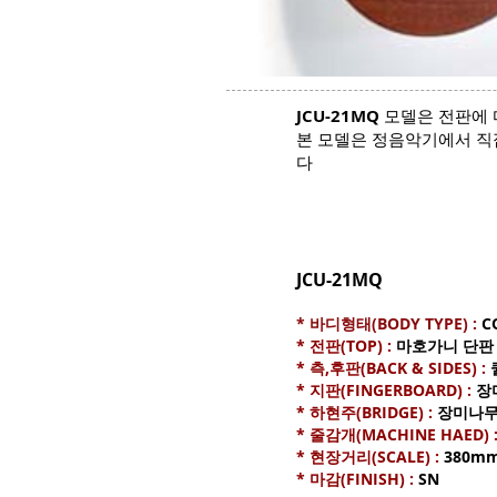
JCU-21MQ
모델은 전판에 
본 모델은 정음악기에서 직
다
JCU-21MQ
* 바디형태(BODY TYPE) :
C
* 전판(TOP) :
마호가니 단판 (S
* 측,후판(BACK & SIDES) :
* 지판(FINGERBOARD) :
장
* 하현주(BRIDGE) :
장미나무(
* 줄감개(MACHINE HAED) 
* 현장거리(SCALE) :
380m
* 마감(FINISH) :
SN